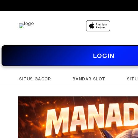
Skip to
content
LOGIN
SITUS GACOR
BANDAR SLOT
SIT
Skip to
product
information