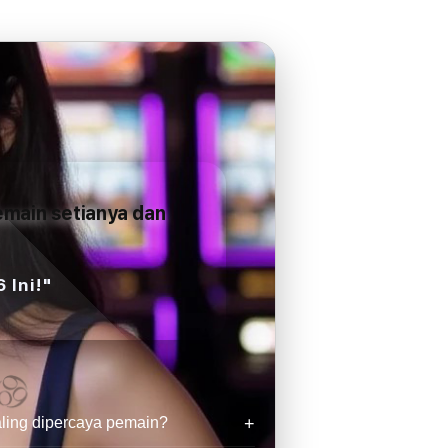
emain setianya dan
 Ini!"
ling dipercaya pemain?